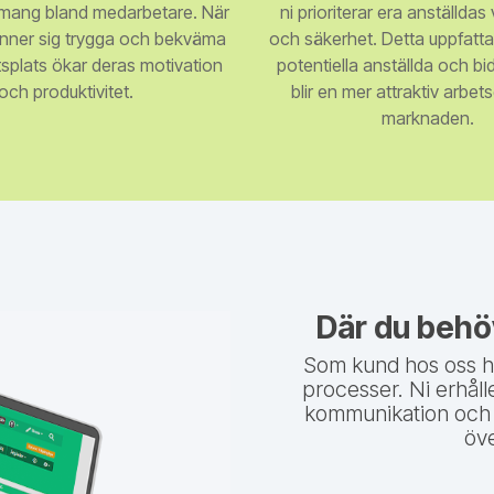
ang bland medarbetare. När
ni prioriterar era anställda
änner sig trygga och bekväma
och säkerhet. Detta uppfattas
tsplats ökar deras motivation
potentiella anställda och bidra
och produktivitet.
blir en mer attraktiv arbet
marknaden.
Där du behö
Som kund hos oss har 
processer. Ni erhåll
kommunikation och 
öve