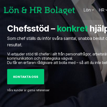
Skip
to
Lön
HR
the
main
content.
Column Headline
Column Headline
Column 
Column 
Chefsstöd –
konkret
hjäl
Testing 1
Testing 1
Testing 1
Testing 1
Som chef ställs du inför svåra samtal, snabba beslu
Sub Nav 1
Sub Nav 1
Sub Nav 1
Sub Nav 1
resultat.
Sub Nav 2
Sub Nav 2
Sub Nav 2
Sub Nav 2
Vi erbjuder stöd till chefer i allt från personalfrågor, arbetsrä
kommunikation och strategiska vägval.
Testing 2
Testing 2
Testing 2
Testing 2
Du får en erfaren rådgivare att bolla med – så att du inte beh
Testing 3
Testing 3
Testing 3
Testing 3
KONTAKTA OSS
Våra kunder är gärna referenser