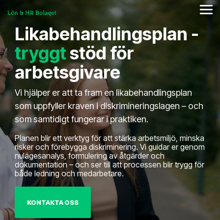
Skip
to
Tog
the
Me
Likabehandlingsplan -
main
content.
Column
Column
Column
Column
Column
Column
Column
Column
tryggt
stöd för
Headline
Headline
Headline
Headline
Headline
Headline
Headline
Headline
arbetsgivare
Testing 1
Testing 1
Testing 1
Testing 1
Testing 1
Testing 1
Testing 1
Testing 1
Sub
Sub
Sub
Sub
Sub
Sub
Sub
Sub
Vi hjälper er att ta fram en likabehandlingsplan
Nav 1
Nav 1
Nav 1
Nav 1
Nav 1
Nav 1
Nav 1
Nav 1
som uppfyller kraven i diskrimineringslagen – och
Sub
Sub
Sub
Sub
Sub
Sub
Sub
Sub
som samtidigt fungerar i praktiken.
Nav 2
Nav 2
Nav 2
Nav 2
Nav 2
Nav 2
Nav 2
Nav 2
Planen blir ett verktyg för att stärka arbetsmiljö, minska
risker och förebygga diskriminering. Vi guidar er genom
Testing 2
Testing 2
Testing 2
Testing 2
Testing 2
Testing 2
Testing 2
Testing 2
nulägesanalys, formulering av åtgärder och
dokumentation – och ser till att processen blir trygg för
både ledning och medarbetare.
Testing 3
Testing 3
Testing 3
Testing 3
Testing 3
Testing 3
Testing 3
Testing 3
KONTAKTA OSS