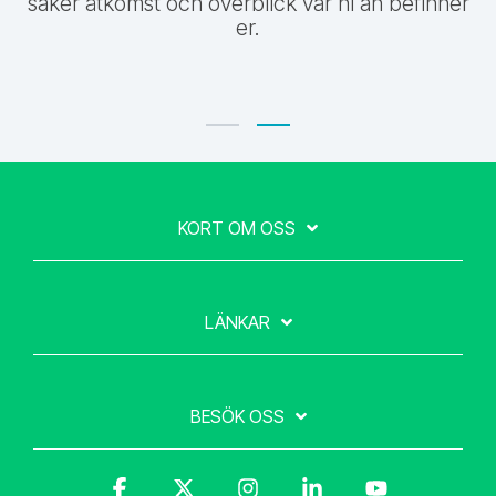
säker åtkomst och överblick var ni än befinner
er.
KORT OM OSS
LÄNKAR
BESÖK OSS
Facebook
X
Instagram
Linkedin
YouTube